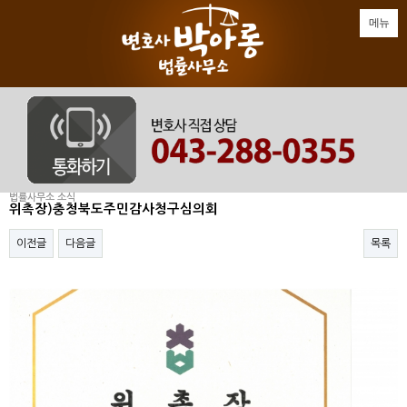
메뉴
법률사무소 소식
위촉장)충청북도주민감사청구심의회
이전글
다음글
목록
본문